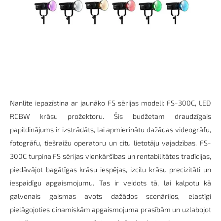
Nanlite iepazīstina ar jaunāko FS sērijas modeli: FS-300C, LED
RGBW krāsu prožektoru. Šis budžetam draudzīgais
papildinājums ir izstrādāts, lai apmierinātu dažādas videogrāfu,
fotogrāfu, tiešraižu operatoru un citu lietotāju vajadzības. FS-
300C turpina FS sērijas vienkāršības un rentabilitātes tradīcijas,
piedāvājot bagātīgas krāsu iespējas, izcilu krāsu precizitāti un
iespaidīgu apgaismojumu. Tas ir veidots tā, lai kalpotu kā
galvenais gaismas avots dažādos scenārijos, elastīgi
pielāgojoties dinamiskām apgaismojuma prasībām un uzlabojot