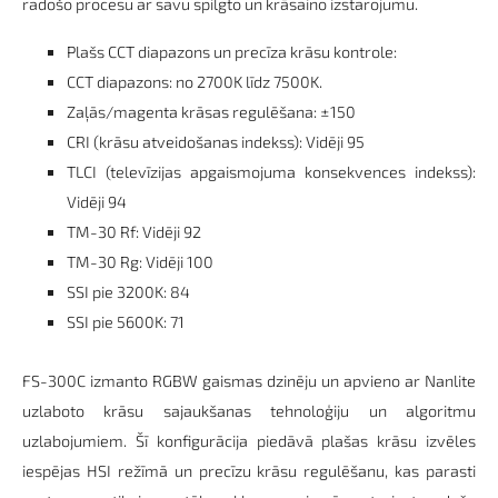
radošo procesu ar savu spilgto un krāsaino izstarojumu.
Plašs CCT diapazons un precīza krāsu kontrole:
CCT diapazons: no 2700K līdz 7500K.
Zaļās/magenta krāsas regulēšana: ±150
CRI (krāsu atveidošanas indekss): Vidēji 95
TLCI (televīzijas apgaismojuma konsekvences indekss):
Vidēji 94
TM-30 Rf: Vidēji 92
TM-30 Rg: Vidēji 100
SSI pie 3200K: 84
SSI pie 5600K: 71
FS-300C izmanto RGBW gaismas dzinēju un apvieno ar Nanlite
uzlaboto krāsu sajaukšanas tehnoloģiju un algoritmu
uzlabojumiem. Šī konfigurācija piedāvā plašas krāsu izvēles
iespējas HSI režīmā un precīzu krāsu regulēšanu, kas parasti