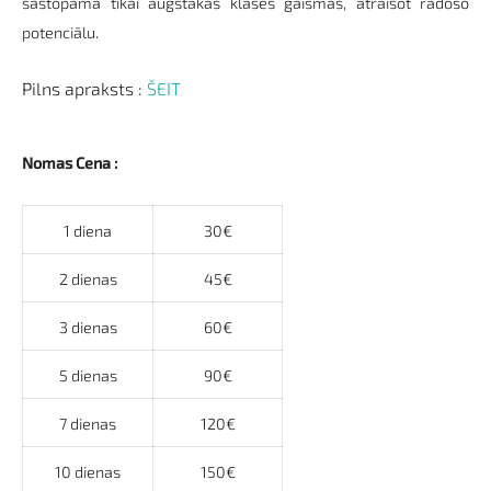
sastopama tikai augstākas klases gaismās, atraisot radošo
potenciālu.
Pilns apraksts :
ŠEIT
Nomas Cena :
1 diena
30€
2 dienas
45€
3 dienas
60€
5 dienas
90€
7 dienas
120€
10 dienas
150€