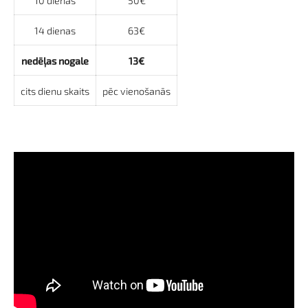
10 dienas
50€
14 dienas
63€
nedēļas nogale
13€
cits dienu skaits
pēc vienošanās