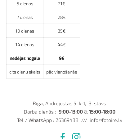
5 dienas
21€
7 dienas
28€
10 dienas
35€
14 dienas
44€
nedēļas nogale
9€
cits dienu skaits
pēc vienošanās
Rīga, Andrejostas 5 k-1, 3. stāvs
Darba dienās :
9:00-13:00
&
15:00-18:00
Tel / WhatsApp : 26369438 ///
info@fotoire.lv