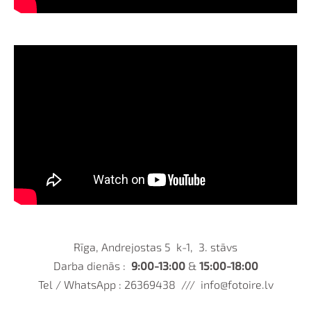
Rīga, Andrejostas 5 k-1, 3. stāvs
Darba dienās :
9:00-13:00
&
15:00-18:00
Tel / WhatsApp : 26369438 ///
info@fotoire.lv