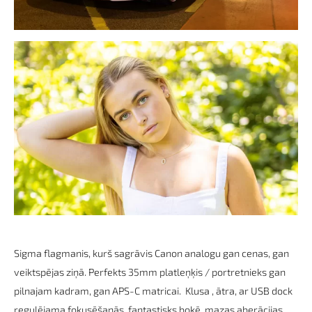
Sigma flagmanis, kurš sagrāvis Canon analogu gan cenas, gan
veiktspējas ziņā. Perfekts 35mm platleņķis / portretnieks gan
pilnajam kadram, gan APS-C matricai. Klusa , ātra, ar USB dock
regulējama fokusēšanās, fantastisks bokē, mazas aberācijas,