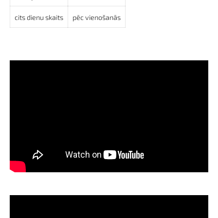
cits dienu skaits
pēc vienošanās