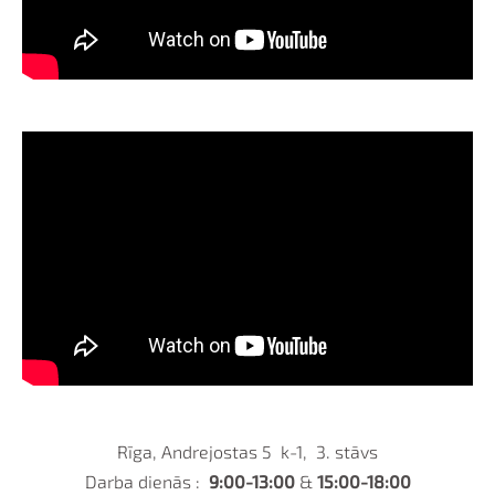
Rīga, Andrejostas 5 k-1, 3. stāvs
Darba dienās :
9:00-13:00
&
15:00-18:00