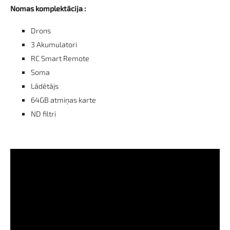
Nomas komplektācija :
Drons
3 Akumulatori
RC Smart Remote
Soma
Lādētājs
64GB atmiņas karte
ND filtri