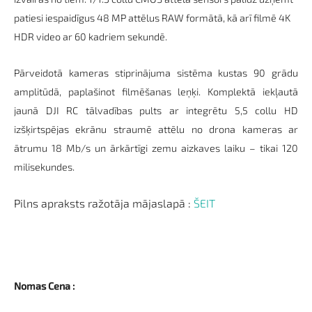
patiesi iespaidīgus 48 MP attēlus RAW formātā, kā arī filmē 4K
HDR video ar 60 kadriem sekundē.
Pārveidotā kameras stiprinājuma sistēma kustas 90 grādu
amplitūdā, paplašinot filmēšanas leņķi. Komplektā iekļautā
jaunā DJI RC tālvadības pults ar integrētu 5,5 collu HD
izšķirtspējas ekrānu straumē attēlu no
drona
kameras ar
ātrumu 18
Mb
/s un ārkārtīgi zemu
aizkaves
laiku – tikai 120
milisekundes
.
Pilns apraksts ražotāja mājaslapā :
ŠEIT
Nomas Cena :