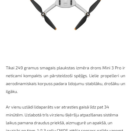
Tikai 249 gramus smagais plaukstas izmēra
drons
Mini 3
Pro
ir
neticami kompakts un pārsteidzoši spējīgs. Lielie propelleri un
aerodinamiskais korpuss padara lidojumu stabilāku, drošāku un
ilgāku.
Ar vienu uzlādi lidaparāts var atrasties gaisā līdz pat 34
minūtēm. Uzlabotā trīs virzienu šķēršļu atpazīšanas sistēma
laikus pamana draudus priekšā, aizmugurē un apakšā, un
izvairās no tiem. 1/1.3 collu CMOS attēla sensors palīdz uzņemt