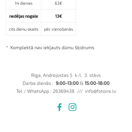
14 dienas
63€
nedēļas nogale
13€
cits dienu skaits
pēc vienošanās
* Komplektā nav iekļauts dūmu šķidrums
Rīga, Andrejostas 5 k-1, 3. stāvs
Darba dienās :
9:00-13:00
&
15:00-18:00
Tel / WhatsApp : 26369438 ///
info@fotoire.lv